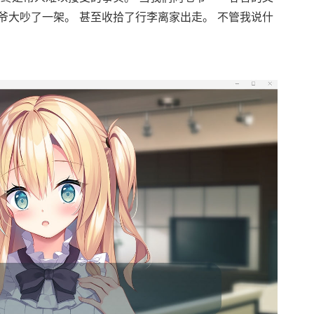
爷大吵了一架。 甚至收拾了行李离家出走。 不管我说什