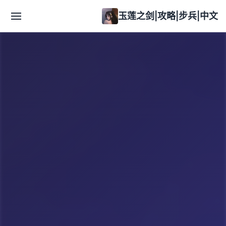
玉莲之剑|攻略|步兵|中文