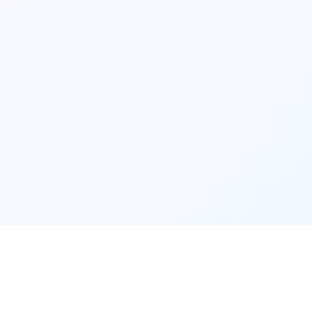
游戏详情
🎼
🎼