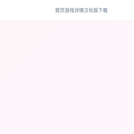
首页
游戏详情
汉化版下载