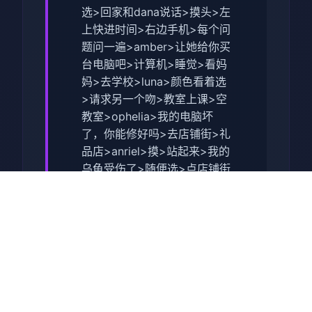
选>回家和dana说话>摸头>左
上快进时间>右边手机>每个问
题问一遍>amber>让她给你买
台电脑吧>计算机>睡觉>看妈
妈>去学校>luna>颜色看着选
>请求另一个吻>教室上课>空
教室>ophelia>我的电脑坏
了，你能修好吗>去店铺街>礼
品店>anriel>摸>站起来>我的
乌龟受伤了>随便选>点店铺街
的胖子makoto>呼叫
>amelia>对话完回家>dana房
间找她>回自己房间点计算机>
快进时间>手机>休息（暂时不
做特工任务，后面分各个人物
去做攻略,而因为50刀的礼包码
里有特工的藏身处，所以休息
能各资源加10）>快进时间