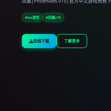
凤凰|Phoenixes v15|官方中文游戏免费
#ios游戏
#凤凰v15
在线下载
了解更多