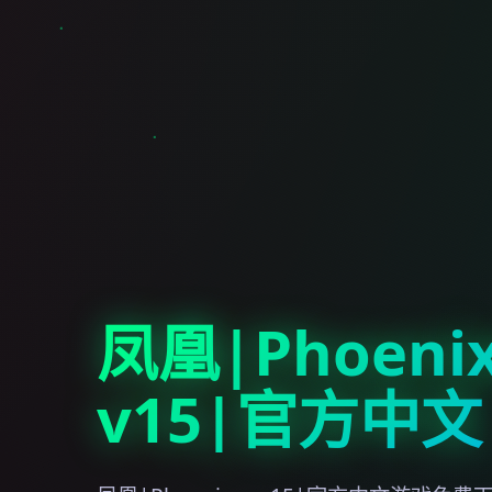
凤凰|Phoenix
v15|官方中文