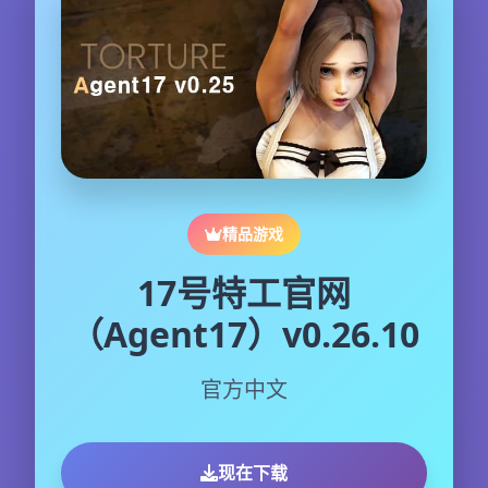
精品游戏
17号特工官网
（Agent17）v0.26.10
官方中文
现在下载