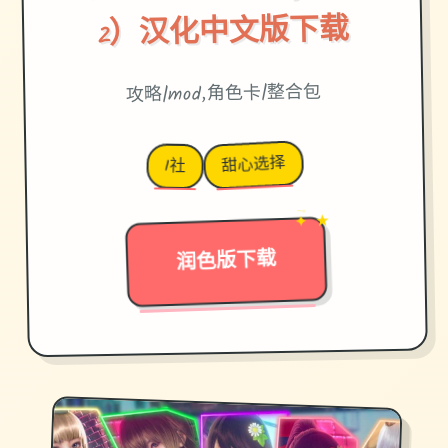
2）汉化中文版下载
攻略|mod,角色卡|整合包
甜心选择
I社
✦ ★
→
润色版下载