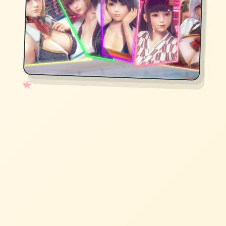
✧
♡
★
♥