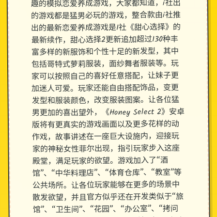
趣的模拟恋爱养成游戏，大家都知道，i社出
的游戏都是猛男必玩的游戏，整合款由i社推
出的最新恋爱养成游戏是I社《甜心选择》的
最新续作，甜心选择2更新追加超过130种丰
富多样的新服饰和个性十足的新发型，其中
包括哥特式萝莉服装，面纱舞者服装等。玩
家可以按照自己的喜好任意搭配，让妹子更
加迷人可爱。玩家还能自由搭配饰品，变更
发型和服装颜色，改变服装图案。让各位猛
男更加的喜出望外，《Honey Select 2》安卓
版将有更真实的游戏画面以及更多花样的动
作戏，故事讲述在一座巨大设施内，迎接玩
家的神秘女性菲尔出现，指引玩家步入这座
殿堂，满足玩家的欲望。游戏加入了“酒
馆”、“中华料理店”、“体育仓库”、“教室”等
公共场所。让各位玩家能够在更多的场景中
散发欲望，并且官方似乎还在开发类似于“旅
馆”、“卫生间”、“花园”、“办公室”、“拷问