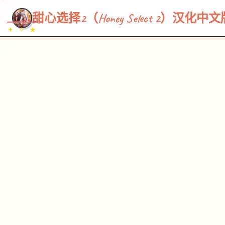
~~~
★
♡
✦
✧
♥
~
→
↗
甜心选择2（Honey Select 2）汉化中
✦ ✧ ★