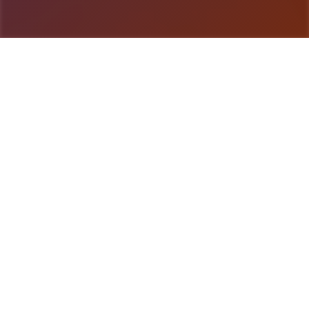
游戏详情
玩法介绍
Steam中文管家指定下载平台是畅玩游戏、讨论游
戏、创造游戏的快乐所在。 在线 25,745,866 正在
游戏 6,491,051 安装Steam 亦可用于: 了解更多 立即
访问游戏 我们有约 30,000 款游戏,从 AAA 大作到小
品的独立游戏,种类繁多,应有尽有。您可以尽情享受