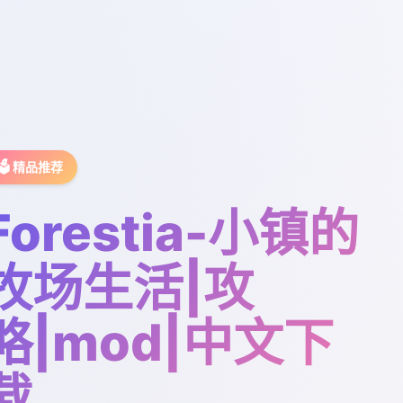
🗳️ 精品推荐
Forestia-小镇的
牧场生活|攻
略|mod|中文下
载