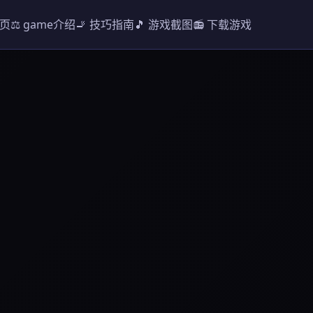
首页
⚖️ game介绍
🚬 技巧指南
🎵 游戏截图
📻 下载游戏