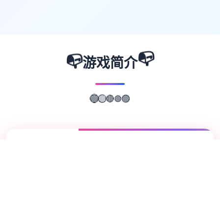
📭
📭
游戏简介
🟢
🔴
🟡
🔵
🟣
📖
游戏故事
✨
兵长提尔在大统一战争中出色的表现为他赢得
了“长枪使提尔”的美称，他的功勋和威名在军
队中无人不知晓，无人不称赞。所有人（包括