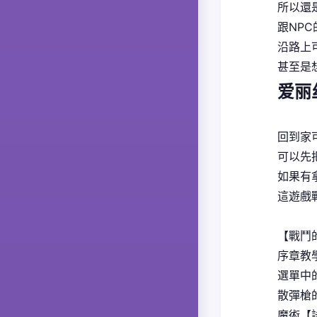
所以還
跟NP
沿路上
甚至是
爱丽
回到家
可以先
如果有
這遊戲
【戰鬥
序章教
選單中
散彈槍
魔術【