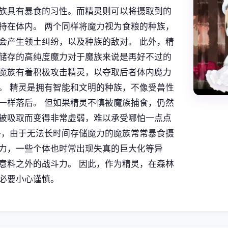
族具有暴食的习性。而精灵则可以将摄取到的
持在体内。 两个同样将魔力视为食粮的种族，
会产生领土纠纷，以及种族的敌对。 此外，精
储存的高纯度魔力对于魔族来说是再好不过的
魔族有着积极攻击精灵，以夺取后者体内魔力
。 精灵是拥有智能和文明的种族，不像受兽性
一样落后。 但如果精灵不慎被魔族捕食，仍然
被吸取而变得非常虚弱，难以承受哪怕一点点
外，由于无法长时间存储魔力的魔族常常暴食摄
力，一些个体也时常出现失真的巨大化等异
意料之外的战斗力。 因此，作为精灵，在森林
必要小心谨慎。