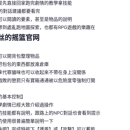
是先直接回家跑完劇情的教學拿技能
C的對話建議都要看完
可以閱讀的要素，甚至是物品的說明
想到處亂跑地圖探索，也都有RPG遊戲的樂趣在
丝的摇篮官网
可以開背包整理物品
把包包的東西都放進倉庫
拿代罪貓咪也可以收起來不帶在身上沒關係
戰敗的懲罰只有寶箱通通被以危險度零強制打開
的基本控制】
學劇情已經大致介紹過操作
的技能都有說明，跟路上的NPC對話也會看到提示
的使用很普遍簡單說明一下
詠唱】完成時按下【護盾】或【攻擊】可以蓄能