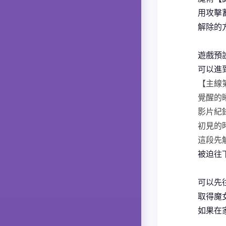
用攻擊
解除的
遊戲預
可以進
【主線
覺醒的
影片紀
初見的
這段先
被迫往
可以先
取得魔
如果在