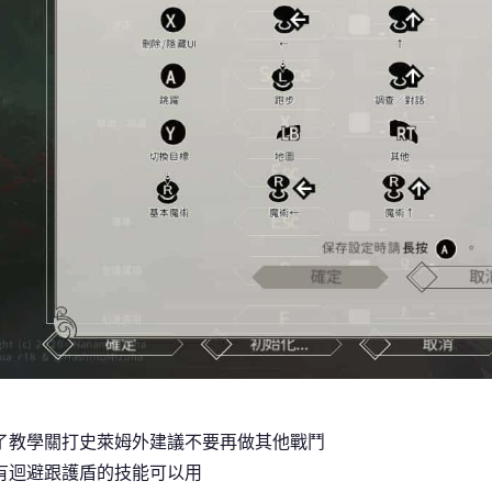
了教學關打史萊姆外建議不要再做其他戰鬥
有迴避跟護盾的技能可以用