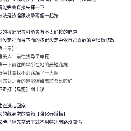
蓄能完會直接先揮一下
方法是詠唱跟攻擊兩個一起按
設的按鍵配置可能會有不太好按的問題
到設定裡面最下面的按鍵設定中依自己喜歡的習慣做修改
第一章】
睡美人：前往找尋伊庫夏
錄一下前往同學所在地的最短路線
時候其實找不到路繞了一大圈
解完對之後的遊戲體驗應該會比較好
下走打【鳥籠】關卡後
往左邊走回家
女的藏身處的寶箱【強化器插槽】
家時已經先拿過了就不用特別開路沒關係