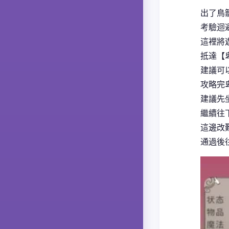
出了鳥
考驗迴
這裡將
抵達【
建議可
攻略完
建議先
繼續往
這邊改
通過後