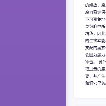
的缘故，魔
魔力稳定保
不可避免地
灵细胞中所
精华，因此
的生物本能
支配的魔族
会因为魔力
冲击。 另
取过量的魔
变，并产生
和洞穴里务