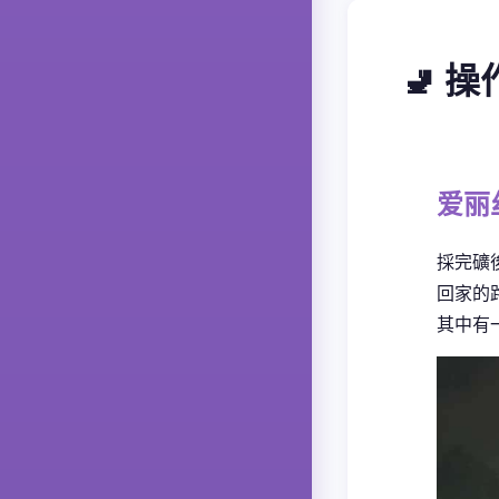
🚽 
爱丽
採完礦
回家的
其中有