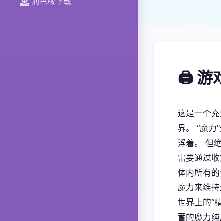
润色版下载
🖨️ 
这是一个充
界。 “魔
浮着。 但
需要通过收
体内所有的
魔力来维持
世界上的“
蓄的魔力纯