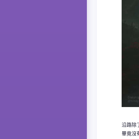
沿路除
畢竟沒