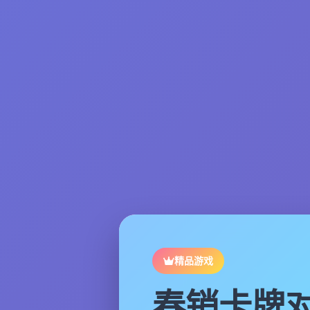
精品游戏
春销卡牌对