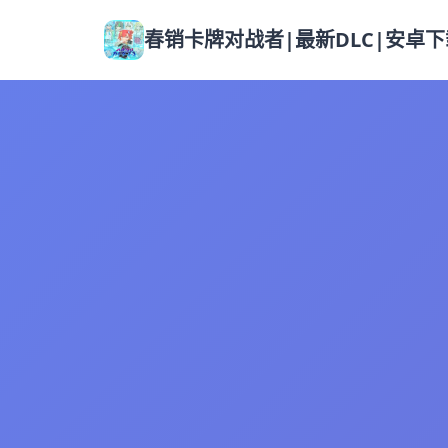
春销卡牌对战者|最新DLC|安卓下