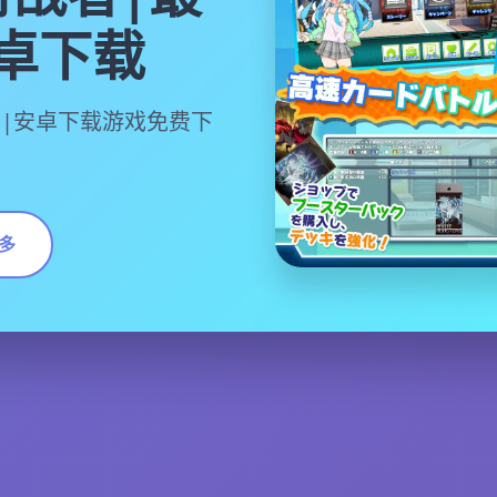
安卓下载
C|安卓下载游戏免费下
多