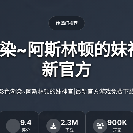
🚻 热门推荐
染~阿斯林顿的妹
新官方
影色渐染~阿斯林顿的妹神官|最新官方游戏免费下
9.4
2.3M
900K
评分
下载
玩家