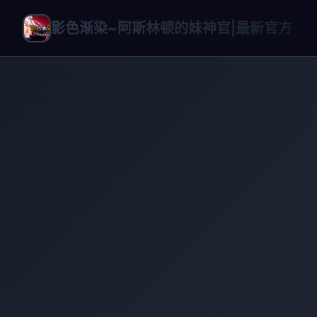
影色渐染~阿斯林顿的妹神官|最新官方