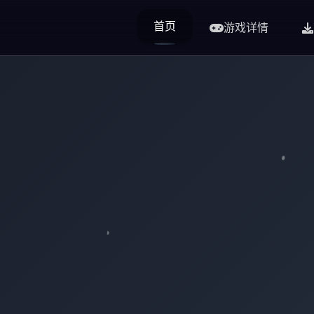
首页
游戏详情