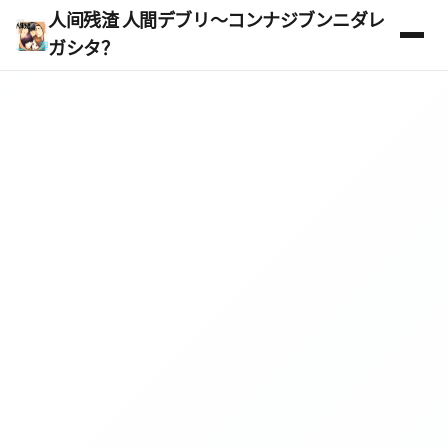
人间残渣 人間デブリ～コンナジブンニダレ
ガシタ？