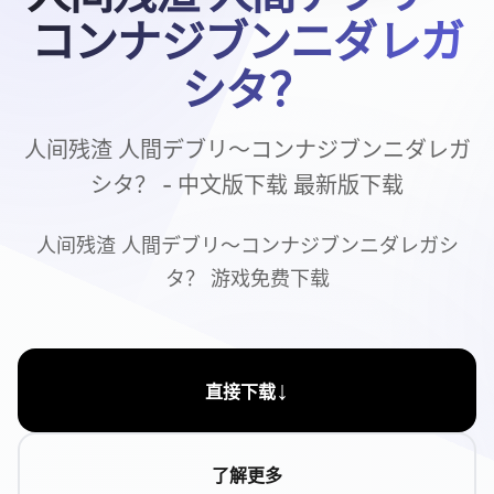
コンナジブンニダレガ
シタ？
人间残渣 人間デブリ～コンナジブンニダレガ
シタ？ - 中文版下载 最新版下载
人间残渣 人間デブリ～コンナジブンニダレガシ
タ？ 游戏免费下载
↓
直接下载
了解更多