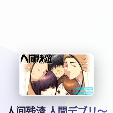
人间残渣 人間デブリ～