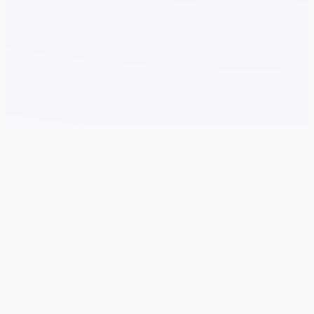
💽 玩法说明