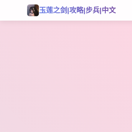
玉莲之剑|攻略|步兵|中文