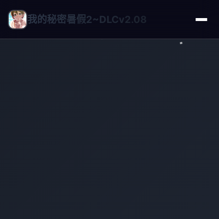
我的秘密暑假2~DLCv2.08