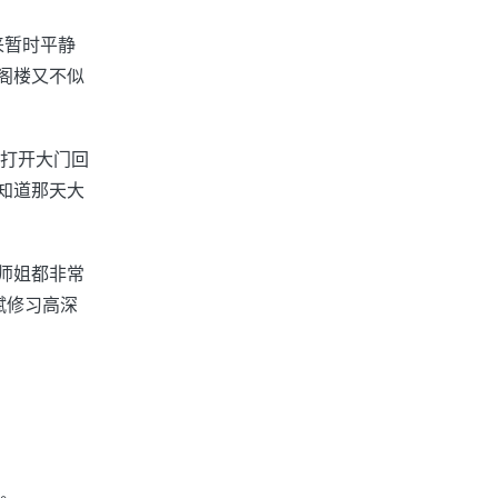
来暂时平静
那阁楼又不似
自打开大门回
只知道那天大
兄师姐都非常
赋修习高深
。