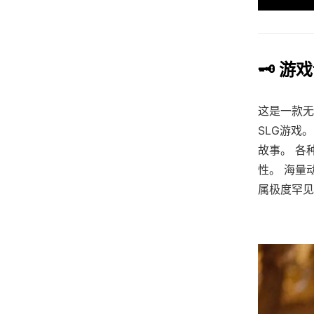
🗝️ 游
这是一款无敌
SLG游戏
故事。 各
性。 海量
属极度罕见