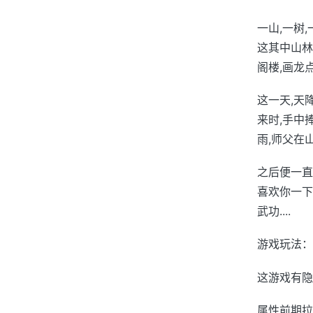
一山,一树
这其中山林
阁楼,画龙
这一天,天
来时,手中
雨,师父在
之后便一直
喜欢你一下
武功....
游戏玩法：
这游戏有隐
属性前期拉