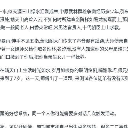
,一水,似天涯三山绿水汇聚成林,中原武林群雄争霸经历多少年,引
深处,靖天山高耸入云,不知何时所建峰峦阶梯如磐龙蜿蜒而上,
点睛一般问老人,曰香火常旺,常见达官贵人,十代朝臣上山求教。
降暴雨,伸手不见五指,萧阳阁大门传来了声音似有蹊跷,大师傅亲
捧著一女娃师父给你取名姓林,名汐瑶,没有人知道你的父母是谁
山门口捡到了你后,把你当亲生女儿一样抚养。
在靖天山上生活时光如水,岁月如梭你的聪明伶俐,嘴甜乖巧,师
来到了7岁，这一天,师傅出了一道题, 来测试各位徒弟有没有天
藏的好感系统，同一个人你可能需要多对话几次触发活动。
高，可以开剧情，前期城市和自己出生点多转转，很多エロ事件