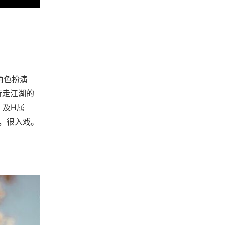
成角色扮演
行走江湖的
，及H属
，很入戏。
。