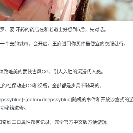
罗、蒙.汗药的药店在和老道士好感到5后，先对话。
一个去的城市，会开启。王府进门你买件最便宜的衣服就行。
0张精致唯美的武侠古风CG，引人入胜的沉浸代入感。
上的社保动态CG和视瓶，全部都是步兵不骑马的。
deepskyblue]-[color=deepskyblue]随机的事件和开放沙盒
功秘籍进修。
和奇妙エロ属性都有记录，完全官方中文版方便游玩。