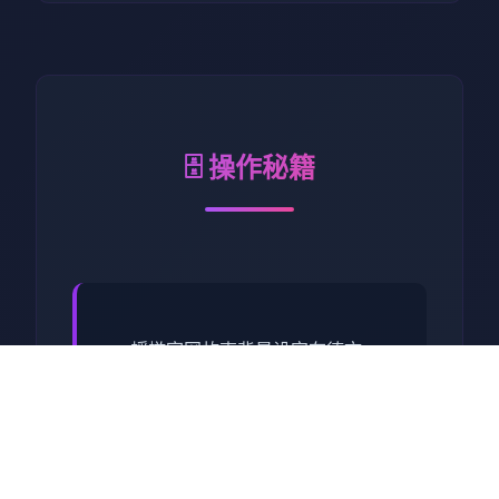
🗄️ 操作秘籍
蜉蝣官网故事背景设定在德文
郡，这座庞大的超级都市呈现
出明显的社会阶层分化，被划
分为上下两个截然不同的区
域。上层区域环境优雅，高楼
耸立，是富商巨贾和社会精英