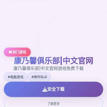
📻 热门游戏
康乃馨俱乐部|中文官网
康乃馨俱乐部|中文官网游戏免费下载
#电脑游戏
#神作SLG
安全下载
了解更多