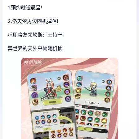
1.预约就送晨星!
2.洛天依周边随机掉落!
呼朋唤友领坎斯汀土特产!
异世界的天外来物随机抽!