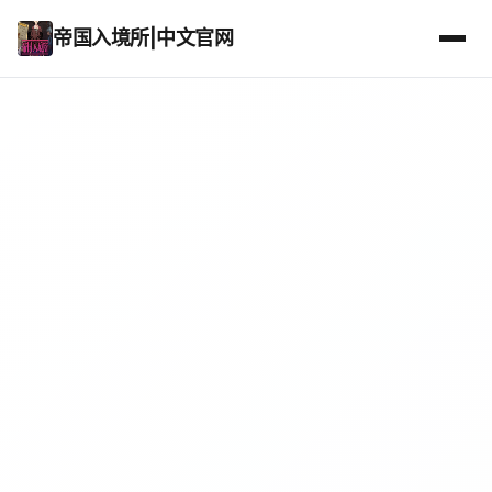
帝国入境所|中文官网