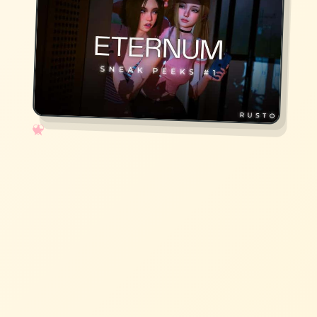
✧
♡
★
♥