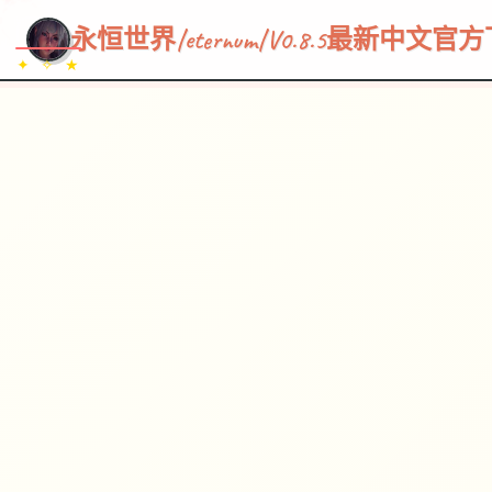
~~~
★
♡
✦
✧
♥
~
→
↗
永恒世界|eternum|V0.8.5最新中文官
✦ ✧ ★