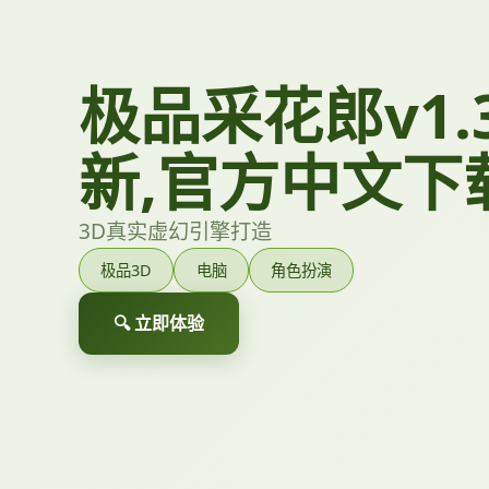
极品采花郎v1.3
新,官方中文下
3D真实虚幻引擎打造
极品3D
电脑
角色扮演
🔍 立即体验