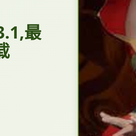
.1,最
载