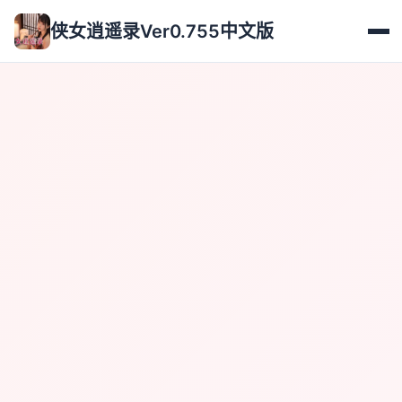
侠女逍遥录Ver0.755中文版