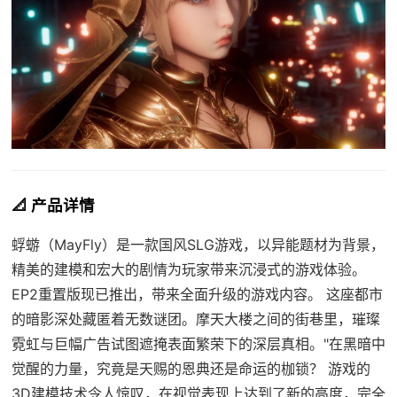
📐 产品详情
蜉蝣（MayFly）是一款国风SLG游戏，以异能题材为背景，
精美的建模和宏大的剧情为玩家带来沉浸式的游戏体验。
EP2重置版现已推出，带来全面升级的游戏内容。 这座都市
的暗影深处藏匿着无数谜团。摩天大楼之间的街巷里，璀璨
霓虹与巨幅广告试图遮掩表面繁荣下的深层真相。"在黑暗中
觉醒的力量，究竟是天赐的恩典还是命运的枷锁？ 游戏的
3D建模技术令人惊叹，在视觉表现上达到了新的高度，完全