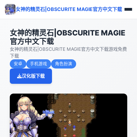
女神的精灵石|OBSCURITE MAGIE官方中文下载
女神的精灵石|OBSCURITE MAGIE
官方中文下载
女神的精灵石|OBSCURITE MAGIE官方中文下载游戏免费
下载
安卓
手机游戏
角色扮演
汉化版下载