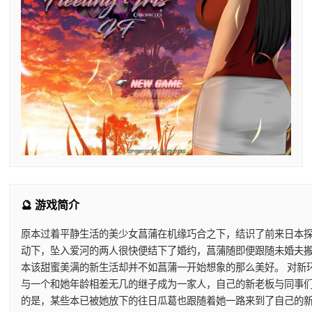
🔮 游戏简介
原本过着平静生活的美少女菖蒲在机缘巧合之下，结识了前来日本探案
动下，坠入爱河的两人很快便结下了婚约，菖蒲随即便跟随未婚夫搬
本该甜蜜美满的新生活却并不如菖蒲一开始想象的那么美好。 对新
与一个和她年龄相差无几的继子成为一家人，自己的新老板与同事们
的是，某些本已被她放下的往日瓜葛也跟随着她一路来到了自己的