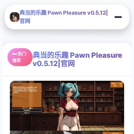
典当的乐趣 Pawn Pleasure v0.5.12|
官网
典当的乐趣 Pawn Pleasure
🛏️ 热门
推荐
v0.5.12|官网