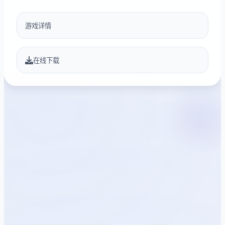
游戏详情
在线下载