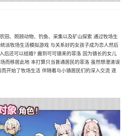
款耕种农田、照顾动物、钓鱼、采集以及矿山探索 通过牧场生
正统派牧场生活模拟游戏 与关系好的女孩子成为恋人然后
入后还可以结婚? 搬到可可镇来的菲洛 因为镇长的女儿
场而移居此地 本打算只当普通居民的菲洛 虽然想澄清误
口而开始了牧场生活 伴随着与小镇居民们的深入交流 逐