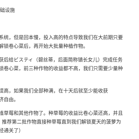
基础设施
系统，但是回本慢，投入高的特点导致我们在大前期只要
解锁卷心菜后，再开始大批量种植作物。
获后给ビスティ（碧丝蒂，后面简称镇长女儿）完成任务
锁卷心菜，前三种作物的收益都不高，我们只需要少量种
提高，如果我们全部种满，在十天后就至少能收获
现经济自由。
植草莓和其他作物了。种草莓的收益比卷心菜还高，并且
，推荐第二批作物直接种草莓直到我们解锁夏天的菠萝为
经通关了）