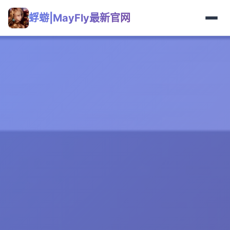
蜉蝣|MayFly最新官网