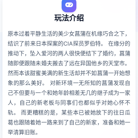
玩法介绍
原本过着平静生活的美少女菖蒲在机缘巧合之下，
结识了前来日本探案的CIA探员罗伯特。 在缘分的
推动下，坠入爱河的两人很快便结下了婚约，菖蒲
随即便跟随未婚夫搬去了远在异国他乡的天堂市。
然而本该甜蜜美满的新生活却并不如菖蒲一开始想
象的那么美好。 对新环境一无所知的菖蒲发现自
己不但要与一个和她年龄相差无几的继子成为一家
人，自己的新老板与同事们也都似乎对她心怀不
轨。 而更糟糕的是，某些本已被她放下的往日瓜
葛也跟随着她一路来到了自己的新家，准备和她一
举清算旧账。