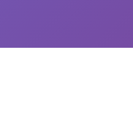
📱 详细介绍
探索精彩的游戏世界