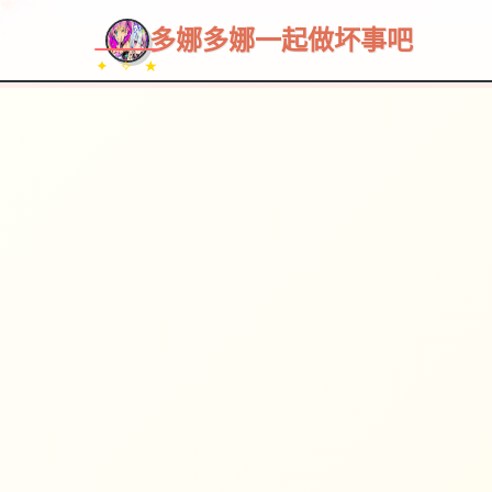
多娜多娜一起做坏事吧
✦ ✧ ★