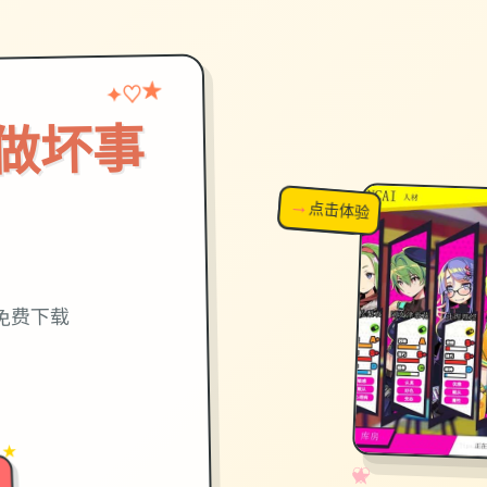
★
♡
✦
做坏事
→
↗
点击体验
超棒！
免费下载
 ★
✧
♡
★
♥