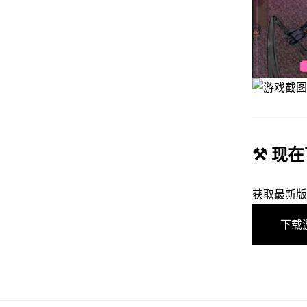
⚒️ 现在
获取最新版
下载