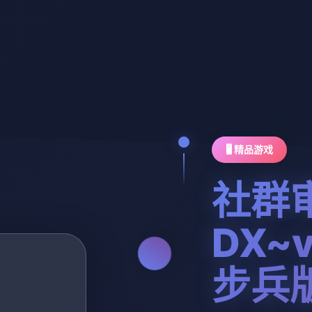
🖥️ 精品游戏
社群
DX~v
步兵