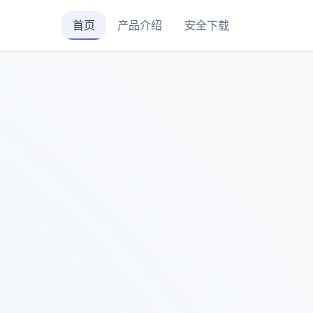
首页
产品介绍
安全下载