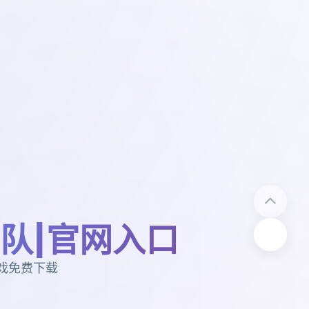
队|官网入口
戏免费下载