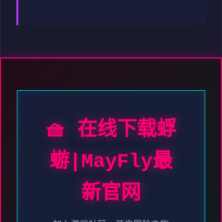
🧺 在线下载蜉
蝣|MayFly最
新官网