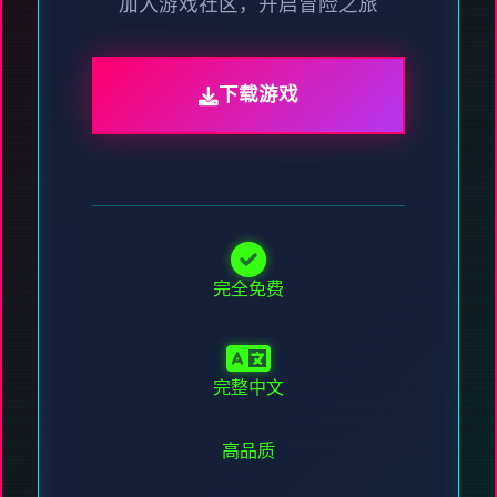
加入游戏社区，开启冒险之旅
下载游戏
完全免费
完整中文
高品质