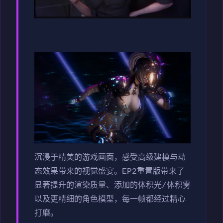
沉浸于精美的游戏画面，感受高级建模与动
态效果带来的视觉盛宴。EP2重置版带来了
显著提升的渲染质量、添加的体积光/体积雾
以及更精细的角色模型，每一帧都经过精心
打磨。