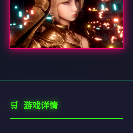
🛒 游戏详情