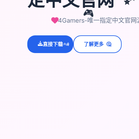
🎮
4Gamers-唯一指定中文官
🤔
直接下载
了解更多
💫
✨
⭐