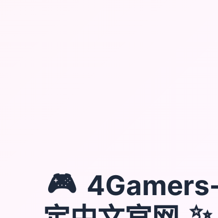
🎮
4Gamer
定中文官网
✨