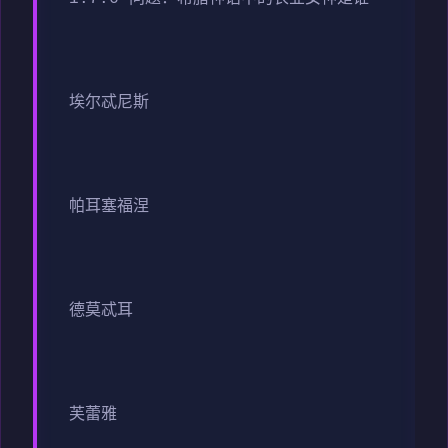
埃尔忒尼斯
帕耳塞福涅
德莫忒耳
芙蕾雅