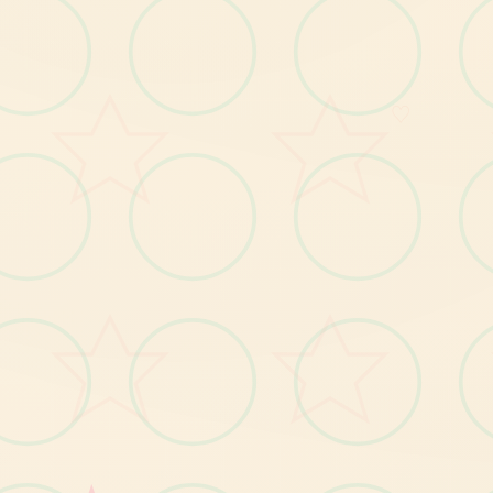
通
过
输
入
输
出
卡
组
代
码
即
可
轻
松
对
战
！
当
你
强
卡
组
完
成
时
，
别
忘
了
向
朋
友
们
炫
耀
番
的
最
一
！
◆追加全新剧情！◆
♡
描
绘
本
篇
之
后
故
事
的
全
新
剧
情
追
加
特
别
篇
《
虚
幻
少
女
与
黄
金
之
岛
》
！
！
未
知
的
屿——
萨
德
岛
上
盘
旋
的
庞
大
阴
谋
究
竟
为
岛
何……
爱
与
友
情
的
故
事
，
在
此
完
结
！
◆H场景进一步追加！◆
剧情模式中亦新增H场景！
更
有
神
秘
新
角
色
登
场……
！