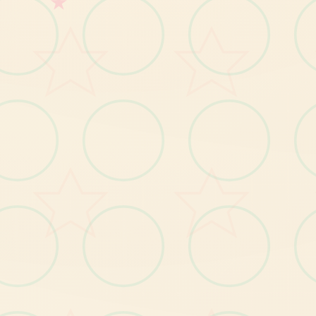
★
用
新
卡
片
尽
情
享
受
《
哈
尔
乌
丽
卡
》
吧
？
！
◆
更
具
挑
战
性
的
深
入
要
素
！
？
◆
新增大量卡包与卡片！
发
掘
只
属
于
你
的
最
强
连
招
！
而
新
能
力“
共
鸣”
的
秘
密
又
是……
！
为
了
更
多
的
战
斗
、
尽
情
沉
浸
其
中
吧
？
！
新角色介绍
·圣笼姬香
突
然
出
伊
月
等
人
面
，
自
称
魔
法
怪
兽
运
营
员
的
神
秘
少
女
现
在
委
前
。