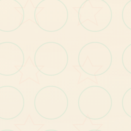
其
真
实
是
从
机
械
开
发
到
观
光
皆
有
广
泛
涉
的
圣
笼
集
团
的
掌
门
人
兼
发
者
身
份
猎
事
业
开
。
曾
与
茧
司
进
行
业
务
合
作
，
不
断
开
发
出
战
斗
装
等
新
产
品
创
公
备
。
她
试
图
成
为
第
三
届
全
国
大
赛
的
伊
月
前
往
在
推
进
业
务
中
的“
魔
法
怪
○
岛”……
喜欢的课程：无。