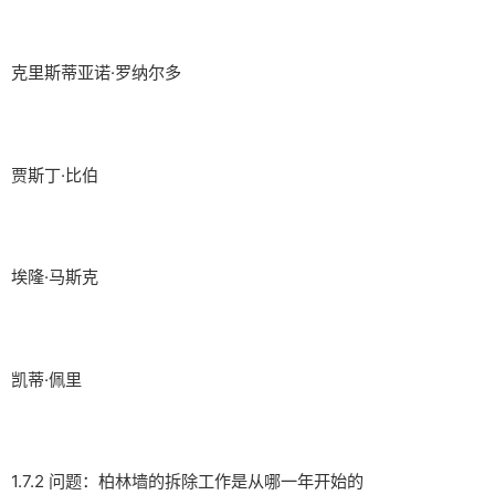
克里斯蒂亚诺·罗纳尔多
贾斯丁·比伯
埃隆·马斯克
凯蒂·佩里
1.7.2 问题：柏林墙的拆除工作是从哪一年开始的