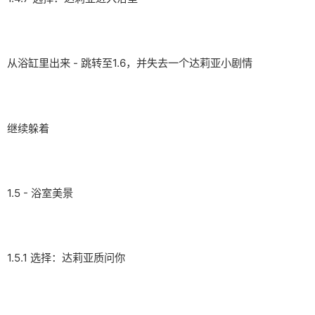
从浴缸里出来 - 跳转至1.6，并失去一个达莉亚小剧情
继续躲着
1.5 - 浴室美景
1.5.1 选择：达莉亚质问你