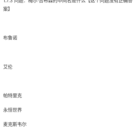
1.7.3 问题：梅尔·吉布森的中间名是什么【这个问题没有正确答
案】
布鲁诺
艾伦
帕特里克
永恒世界
麦克斯韦尔