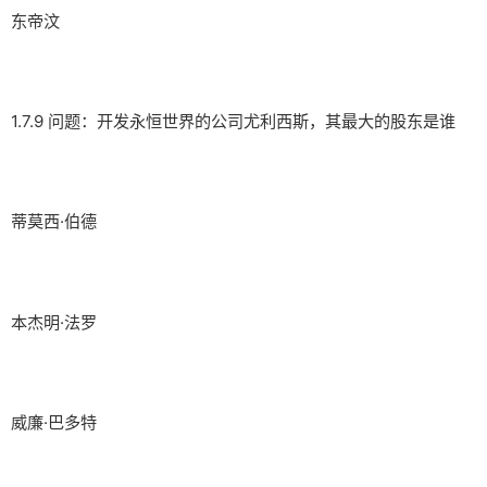
东帝汶
1.7.9 问题：开发永恒世界的公司尤利西斯，其最大的股东是谁
蒂莫西·伯德
本杰明·法罗
威廉·巴多特