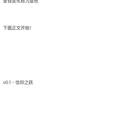
金钱变化标为蓝色
下面正文开始！
v0.1 - 信仰之跃