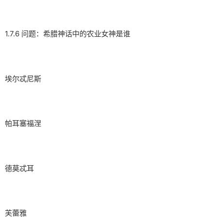
1.7.6 问题：希腊神话中的农业女神是谁
埃尔忒尼斯
帕耳塞福涅
德莫忒耳
芙蕾雅