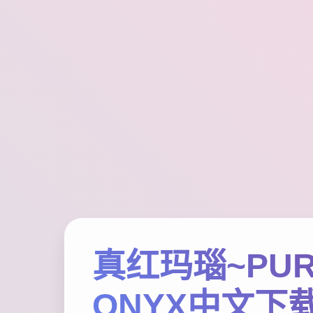
真红玛瑙~PUR
ONYX中文下