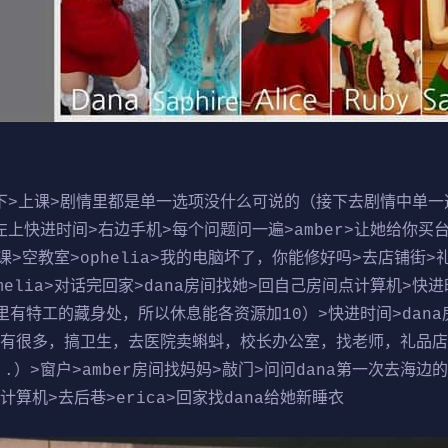
上课>剧情里都是单一选项没什么可说的（接下去剧情中单一
头>左上快进时间>右边手机>每个问题问一遍>amber>让她给你
课>空教室>ophelia>我的电脑坏了，你能修好吗>去店铺街>礼
amelia>对话完回家>dana房间找她>回自己房间点计算机>
有特工的藏身处，所以休息能各资源加10）>快进时间>dana房
法有很多，搞卫生，去医院卖蝌蚪，校长办公室，找老师，礼品店
）>窗户>amber房间找妈妈>敲门>问问dana第一次去海边的情
算机>去后巷>erica>回家找dana给她新睡衣