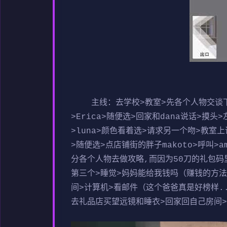
主线：去学校>教室>先各个人物交谈下>
>Erica>随便选>回家和dana说话>摸
>luna>颜色看着选>请求另一个吻>教室上
>随便选>点店铺街的胖子makoto>呼叫>
分各个人物去做攻略,而因为50刀的礼包码里
第三个>睡觉>妈妈能给我钱吗（赚钱的方
间>计算机>看邮件（这个爸爸真是好榜样...
去礼品店买望远镜和睡衣>回家回自己房间>计