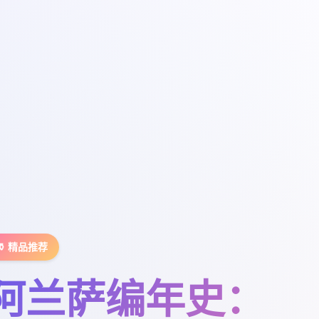
⚱️ 精品推荐
阿兰萨编年史：