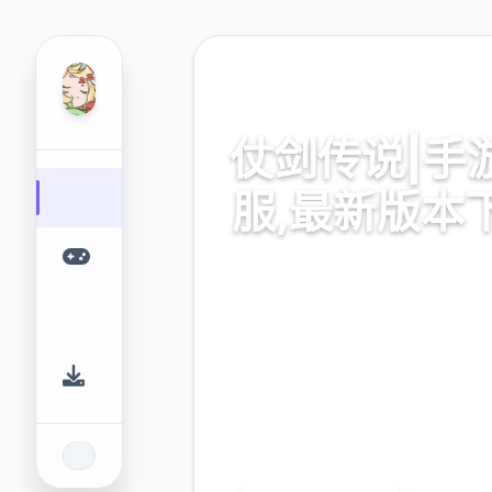
📥 热门推荐
仗剑传说|手
服,最新版本
仗剑传说|手游亚服,最新版
戏免费下载
9.4
2.3M
评分
下载