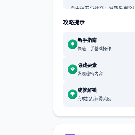
自由探索与社交：游戏采用竖
探索模式，包含隐藏任务、未
攻略提示
藏和丰富的世界地图。
无羁战斗与技能搭配：采用解
新手指南
手的自走式战斗，支持百变技
快速上手基础操作
配和随心转职。
隐藏要素
伙伴与幻兽：玩家可以邂逅各
发现秘密内容
伴，与幻兽结伴同游，并肩挑
秘的圣兽。
成就解锁
游戏背景：
完成挑战获得奖励
游戏由厦门雷霆网络科技股份
公司代理，于2025年5月29
测，支持Android 7.0以上版