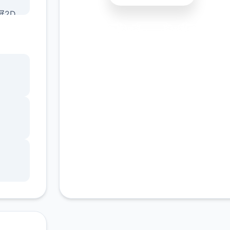
屏2D
知宝
安全下载
高速安装
完全免费
客服支持
放双
能搭
种伙
战神
有限
日公
本。