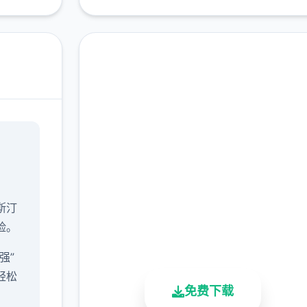
免费下载 仗剑传说|手
游亚服,最新版本下载
完整版游戏，免费体验
斯汀
2.3M+
4.9/5
900K+
险。
总下载量
用户评分
活跃用户
强”
轻松
免费下载