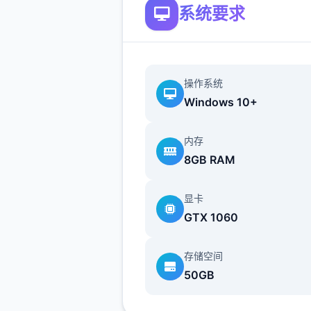
系统要求
它是一款以异世界为背景的
MMORPG，注重轻松愉快的
验。
操作系统
Windows 10+
仗剑传说更新
内存
1.1.0 (152984)2025/09/11
8GB RAM
羽之国内容即将于S2渊虹邂羽
后开启!
显卡
GTX 1060
一一数百年前,混沌侵袭了高天
的辉煌之国。
存储空间
50GB
黑暗笼罩万物,英杰们燃烧生命
最后的壁垒..