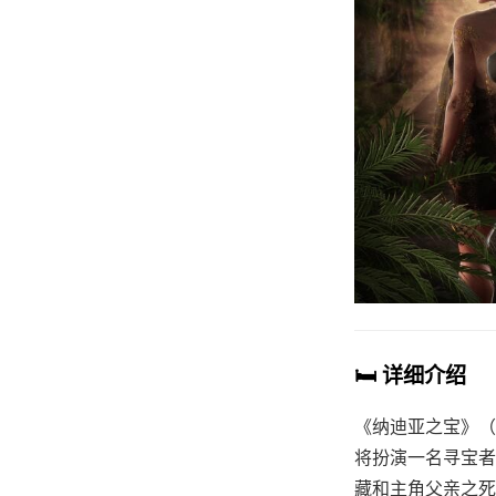
🛏️ 详细介绍
《纳迪亚之宝》（T
将扮演一名寻宝者
藏和主角父亲之死