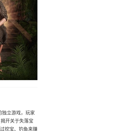
素的独立游戏，玩家
，揭开关于失落宝
过挖宝、钓鱼来赚