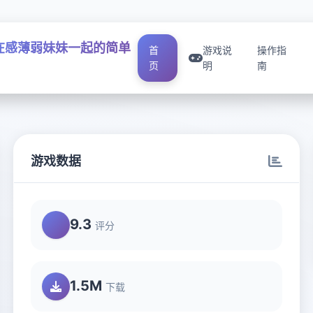
在感薄弱妹妹一起的简单
首
游戏说
操作指
页
明
南
游戏数据
9.3
评分
1.5M
下载