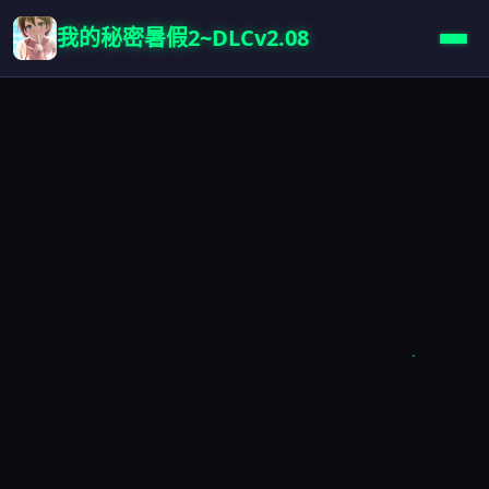
我的秘密暑假2~DLCv2.08